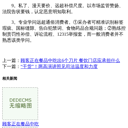
9。私了、漫天要价、远超补偿尺度。以市场监管赞扬、
法院告状要钱，认定恶意明知取利。
3。专业学问远超通俗消费者。①采办者可精准识别标签
瑕疵、国标缝隙、告白犯禁词、食物药品合规问题；②熟练控
制赏罚性补偿、诉讼流程、12315举报套，而一般消费者并不
熟悉该类学问。
上一篇：
顾客正在餐品中吃出6个刀片 餐饮门店应承担什么
下一篇：
“干货”！两高演讲照见司法温度和力度
相关新闻
顾客正在餐品中吃