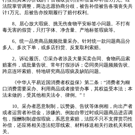
法院掌管调整，两边志愿协商分歧，被告补偿被告各项丧失共
计1万元。后被告亦按期履行了赔付权利。
8。居心放大瑕疵、挑无伤食物平安标签小问题。不打有
毒无害的假货，只打字体、净含量、产地标签瑕疵等。
6。统一品类商品频频批量采办。针对统一款问题商品分
多人、多次下单，或多店扫货、反复取利索赔。
2。诉讼履历。①采办者涉及大量买卖合同、食物药品索
赔案件，或批量告状、常年打假涉诉；②同类问题频频告状、
跨店连环索赔、特地研究商品瑕疵及缺陷问题。
《中华人平易近国消费者权益保》第二条：“消费者为糊
口消费需要采办、利用商品或者接管办事，其权益受本法；本
法未做的，受其他相关法令、律例。”！
10。采办者恶意制制，以赞扬、告状等体例相，向出产者
或者运营者补偿金，涉嫌的。例如自带过时或问题商品进店调
包，报酬制制虚假瑕疵，系恶意索赔，法院不只不支撑赏罚性
补偿，还应将相关违法犯罪线索、材料移送相关行政机关和机
关。