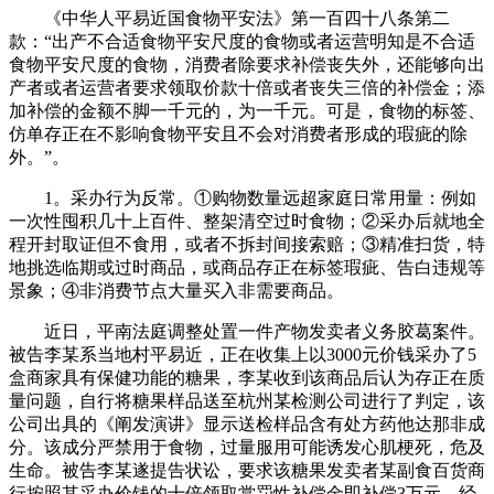
《中华人平易近国食物平安法》第一百四十八条第二
款：“出产不合适食物平安尺度的食物或者运营明知是不合适
食物平安尺度的食物，消费者除要求补偿丧失外，还能够向出
产者或者运营者要求领取价款十倍或者丧失三倍的补偿金；添
加补偿的金额不脚一千元的，为一千元。可是，食物的标签、
仿单存正在不影响食物平安且不会对消费者形成的瑕疵的除
外。”。
1。采办行为反常。①购物数量远超家庭日常用量：例如
一次性囤积几十上百件、整架清空过时食物；②采办后就地全
程开封取证但不食用，或者不拆封间接索赔；③精准扫货，特
地挑选临期或过时商品，或商品存正在标签瑕疵、告白违规等
景象；④非消费节点大量买入非需要商品。
近日，平南法庭调整处置一件产物发卖者义务胶葛案件。
被告李某系当地村平易近，正在收集上以3000元价钱采办了5
盒商家具有保健功能的糖果，李某收到该商品后认为存正在质
量问题，自行将糖果样品送至杭州某检测公司进行了判定，该
公司出具的《阐发演讲》显示送检样品含有处方药他达那非成
分。该成分严禁用于食物，过量服用可能诱发心肌梗死，危及
生命。被告李某遂提告状讼，要求该糖果发卖者某副食百货商
行按照其采办价钱的十倍领取赏罚性补偿金即补偿3万元。经