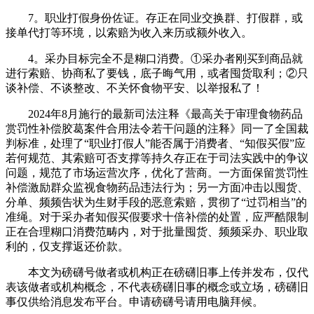
7。职业打假身份佐证。存正在同业交换群、打假群，或
接单代打等环境，以索赔为收入来历或额外收入。
4。采办目标完全不是糊口消费。①采办者刚买到商品就
进行索赔、协商私了要钱，底子晦气用，或者囤货取利；②只
谈补偿、不谈整改、不关怀食物平安、以举报私了！
2024年8月施行的最新司法注释《最高关于审理食物药品
赏罚性补偿胶葛案件合用法令若干问题的注释》同一了全国裁
判标准，处理了“职业打假人”能否属于消费者、“知假买假”应
若何规范、其索赔可否支撑等持久存正在于司法实践中的争议
问题，规范了市场运营次序，优化了营商。一方面保留赏罚性
补偿激励群众监视食物药品违法行为；另一方面冲击以囤货、
分单、频频告状为生财手段的恶意索赔，贯彻了“过罚相当”的
准绳。对于采办者知假买假要求十倍补偿的处置，应严酷限制
正在合理糊口消费范畴内，对于批量囤货、频频采办、职业取
利的，仅支撑返还价款。
本文为磅礴号做者或机构正在磅礴旧事上传并发布，仅代
表该做者或机构概念，不代表磅礴旧事的概念或立场，磅礴旧
事仅供给消息发布平台。申请磅礴号请用电脑拜候。