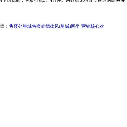
访下访轨制，包案打点5。4万件。用数据来措辞，透过两高演讲
篇：
售楼处星城售楼处德律风(星城)网坐-营销核心欢