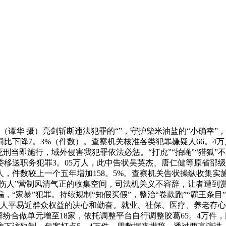
（谭华 摄）亮剑斩断违法犯罪的“”，守护柴米油盐的“小确幸”，
同比下降7。3%（件数）。查察机关核准各类犯罪嫌疑人66。4万人
死刑当即施行，域外侵害我犯罪依法必惩。“打虎”“拍蝇”“猎狐
移送职务犯罪3。05万人，此中告状吴英杰、唐仁健等原省部级
人，件数较上一个五年增加158。5%。查察机关告状操纵收集实
键伤人”营制风清气正的收集空间，司法机关义不容辞，让者遭到赏
骗，“家暴”犯罪。持续规制“知假买假”，整治“卷款跑”“霸王
捍卫人平易近群众权益的决心和勤奋。就业、社保、医疗、养老存
元解纷合做单元增至18家，依托调整平台自行调整胶葛65。4万