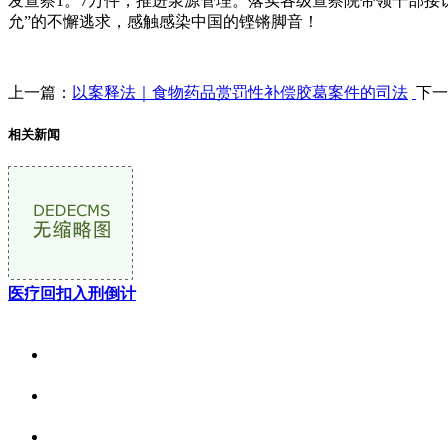
发查察1。7万件，推进泉源管理。落实各级查察院带领干部接
允”的不懈逃求，感触感染中国的铿锵脚音！
上一篇：
以案释法｜食物药品赏罚性补偿胶葛案件的司法
下一
相关新闻
医疗回扣入刑倒计
关于我们
食品安全资讯
食品安全动态