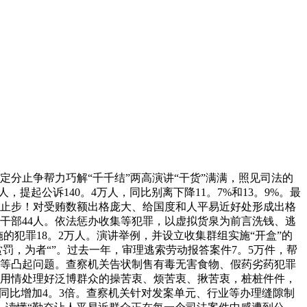
定分止争帮力巧解“千千结”两高演讲“干货”满满，照见司法的
，提起公诉140。4万人，同比别离下降11。7%和13。9%。最
”不止步！对受贿数额出格庞大、给国度和人平易近好处形成出格
干部44人。依法惩办收集等犯罪，以虚拟货泉为前言洗钱、逃
施的犯罪18。2万人。演讲举例，并设立收集群组实施“开盒”的
罚，为者“”。过去一年，审理逃索劳动报答案件7。5万件，帮
条目”等凸起问题。查察机关告状制售有毒无害食物、假药劣药犯罪
心用情处理好泛博群众的操苦衷、烦苦衷、揪苦衷，桩桩件件，
件，同比增加4。3倍。查察机关针对发案单元、行业等办理缝隙制