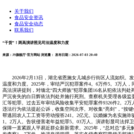
关于我们
食品安全资讯
食品安全动态
联系我们
“干货”！两高演讲照见司法温度和力度
来源：J9旗舰厅·官方网站
浏览量：
发布日期：2026-07-03 20:40
2026年2月13日，湖北省恩施女儿城步行街区人流如织。发
温度和力度。2025年，审结严沉犯罪案件4。6万件5。3万人，
高法演讲提到，对缅北“四大师族”犯罪集团16名从犯依法判处
严沉丧失的白日辉依法判处并施行死刑。查察机关受理各级监委
汇等犯罪。过去五年审结风险收集平安犯罪案件9326件2。2万
违法行为依法提起公诉，收集空间次序。对收集“亮剑”，“按
帮逃回农人工工资等劳动报答241。2亿元。以婚嫁为名实施诈
1。2万人。告状侵害老年益犯罪5。03万人。演讲彰显司法
保障一直紧跟人平易近群众新新需求。2025年，“总对总”多