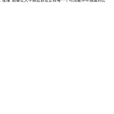
，读懂“勤奋让人平易近群众正在每一个司法案件中感遭到公