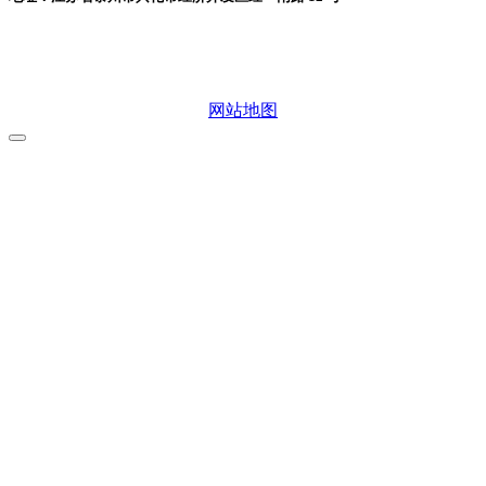
微信二维码
网站地图