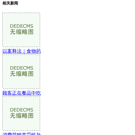
相关新闻
以案释法｜食物药
顾客正在餐品中吃
消费范畴赏罚性补