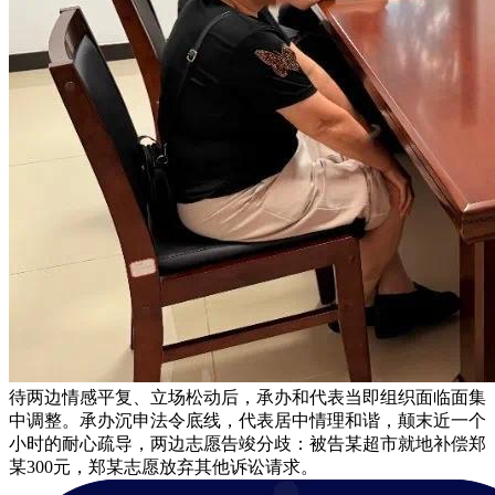
待两边情感平复、立场松动后，承办和代表当即组织面临面集
中调整。承办沉申法令底线，代表居中情理和谐，颠末近一个
小时的耐心疏导，两边志愿告竣分歧：被告某超市就地补偿郑
某300元，郑某志愿放弃其他诉讼请求。