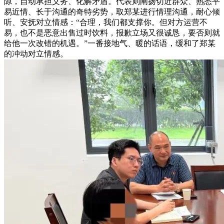
隙，自动承担义务、化解矛盾。代表则阐扬切近群众、熟悉平
易近情、长于沟通的奇特劣势，取郑某进行情理沟通，耐心倾
听、安抚对立情感：“合理，我们都支撑你。但对方运营不
易，也不是恶意出售过时饮料，报歉立场又很诚恳，要否则就
给他一次改错的机遇。”一番接地气、暖的话语，缓和了郑某
的冲动对立情感。