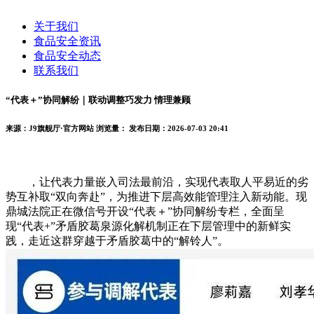
关于我们
食品安全资讯
食品安全动态
联系我们
“代表＋”协同解纷｜联动调整巧发力 情理兼顾
来源：J9旗舰厅·官方网站
浏览量：
发布日期：2026-07-03 20:41
，让代表力量嵌入司法最前沿，实现代表取人平易近的劣
势互补取“双向奔赴”，为推进下层高效能管理注入新动能。现
鼎城法院正在微信号开设“代表＋”协同解纷专栏，全面呈
现“代表+”矛盾胶葛泉源化解机制正在下层管理中的新鲜实
践，走近这群穿越于矛盾胶葛中的“解铃人”。