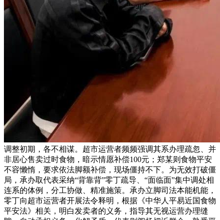
调整初期，各不相谋。超市运营者频频强调其系办理疏忽、并
非居心售卖过时食物，暗示情愿补偿100元；郑某则食物平安
不容懒惰，要求依法脚额补偿，现场僵持不下。为无效打破僵
局，承办取代表采纳“背靠背”零丁疏导、“面临面”集中调处相
连系的体例，分工协做、精准施策。承办立脚司法本能机能，
零丁向超市运营者开展法令释明，根据《中华人平易近国食物
平安法》相关，明白发卖者的义务，指导其无视运营办理缝