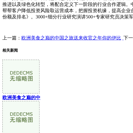
推进以及绿色化转型，将配合定义下一阶段的行业合作逻辑。
帮帮客户降低投资风险取运营成本，把握投资机缘，提高企业合
份额及排名》。3000+细分行业研究演讲500+专家研究员决策军
上一篇：
欧洲美食之巅的中国之旅送来收官之年你的伊比
下一
相关新闻
欧洲美食之巅的中