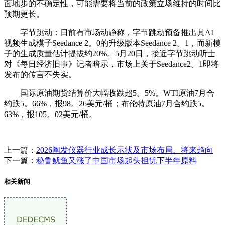
面地步的不确定性，可能需要将当前的政策立场维持的时间比
预期更长。
字节跳动：日前有市场动静称，字节跳动预备推出其AI
视频生成模子Seedance 2。0的升级版本Seedance 2。1，而新模
子的生成质量估计提拔约20%。5月20日，接近字节跳动听士
对《每日经济旧事》记者暗示，市场上关于Seedance2。1即将
发布的传言不失实。
国际原油期货结算价大幅收跌超5。5%。WTI原油7月合
约跌5。66%，报98。26美元/桶；布伦特原油7月合约跌5。
63%，报105。02美元/桶。
上一篇：
2026阐发仪器行业成长示状及市场布局、将来趋向
下一篇：
秘鲁鱿鱼又涨了中国市场起头担忧下半年原料
相关新闻