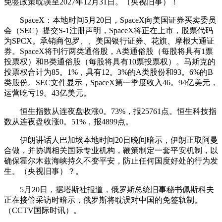
免签政策耽误至2027年12月31日。（央视旧事）！
SpaceX：本地时间5月20日，SpaceX向美国证券买卖委员
会（SEC）提交S-1注册声明，SpaceX将正在上市，股票代码
为SPCX。承销商包罗、、美国银行证券、花旗、摩根大通证
券。SpaceX将刊行两类通俗股，A类通俗股（每股将具有1票
投票权）和B类通俗股（每股将具有10票投票权）。马斯克的
投票权合计为85。1%，具有12。3%的A类股份和93。6%的B
类股份。SEC文件显示，SpaceX第一季度收入46。94亿美元，
运营吃亏19。43亿美元。
恒生指数从连夜盘收涨0。73%，报25761点。恒生科技指
数从连夜盘收涨0。51%，报4899点。
伊朗讲话人巴加埃本地时间20日晚间暗示，伊朗正取阿曼
合做，并协调相关国际专业机构，鞭策制定一套平安机制，以
确保霍尔木兹海峡持久不变平安，防止任何国度好处的行为发
生。（央视旧事）？。
5月20日，据塔斯社报道，俄罗斯总统旧事秘书佩斯科夫
正在接管采访时暗示，俄罗斯将耽误对中国的免签轨制。
（CCTV国际时讯）。