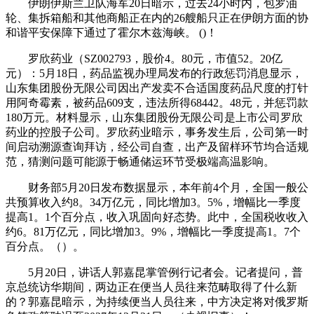
伊朗伊斯兰卫队海军20日暗示，过去24小时内，包罗油
轮、集拆箱船和其他商船正在内的26艘船只正在伊朗方面的协
和谐平安保障下通过了霍尔木兹海峡。 ()！
罗欣药业（SZ002793，股价4。80元，市值52。20亿
元）：5月18日，药品监视办理局发布的行政惩罚消息显示，
山东集团股份无限公司因出产发卖不合适国度药品尺度的打针
用阿奇霉素，被药品609支，违法所得68442。48元，并惩罚款
180万元。材料显示，山东集团股份无限公司是上市公司罗欣
药业的控股子公司。罗欣药业暗示，事务发生后，公司第一时
间启动溯源查询拜访，经公司自查，出产及留样环节均合适规
范，猜测问题可能源于畅通储运环节受极端高温影响。
财务部5月20日发布数据显示，本年前4个月，全国一般公
共预算收入约8。34万亿元，同比增加3。5%，增幅比一季度
提高1。1个百分点，收入巩固向好态势。此中，全国税收收入
约6。81万亿元，同比增加3。9%，增幅比一季度提高1。7个
百分点。（）。
5月20日，讲话人郭嘉昆掌管例行记者会。记者提问，普
京总统访华期间，两边正在便当人员往来范畴取得了什么新
的？郭嘉昆暗示，为持续便当人员往来，中方决定将对俄罗斯