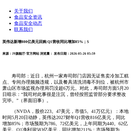
关于我们
食品安全资讯
食品安全动态
联系我们
英伟达新增800亿美元回购 Q1营收同比增加85%；S
来源：J9旗舰厅·官方网站
浏览量：
发布日期：2026-05-26 05:59
寿司郎：近日，杭州一家寿司郎门店因无证售卖冷加工糕
点、专间办理频频违规，以及餐具清洗消毒不到位，被杭州市
萧山区市场监视办理局罚没超6万元。对此，寿司郎方面5月20
日暗示：“我司对此事很是注沉，曾经按照监管部分要求整改
完毕。”（界面旧事）。
（NVDA，股价223。47美元，市值5。41万亿元）：本地
时间5月20日动静，英伟达2027财年Q1营收816亿美元，同比
增加85%；市场预期为786。72亿美元，上年同期为440。62亿
美元。Q1净利润583亿美元，同比增加211%；市场预期为