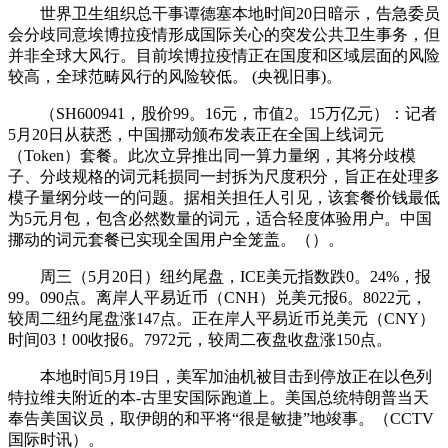
世界卫生组织总干事谭德塞本地时间20日暗示，告急委员
会分歧同意埃博拉疫情形成国际关心的突发公共卫生事务，但
并非全球大风行。目前埃博拉疫情正在国度和区域层面的风险
较高，全球范畴风行的风险较低。 (央视旧事)。
（SH600941，股价99。16元，市值2。15万亿元）：记者
5月20日从获悉，中国挪动颁布发表正在全国上线词元
（Token）套餐。此次立异推出同一算力量纲，其将分歧模
子、分歧规格的词元耗损同一封拆为尺度积分，旨正在处理多
模子量纲分歧一的问题。据相关担任人引见，该套餐价钱最低
为5元月包，包含必然数量的词元，适合轻度体验用户。中国
挪动的词元套餐已实现全国用户全笼盖。（）。
周三（5月20日）纽约尾盘，ICE美元指数跌0。24%，报
99。090点。离岸人平易近币（CNH）兑美元报6。8022元，
较周二纽约尾盘涨147点。正在岸人平易近币兑美元（CNY）
时间03！00收报6。7972元，较周二夜盘收盘涨150点。
本地时间5月19日，美军加油机被目击到停放正在以色列
特拉维夫附近的本-古里安国际跑道上。美国总统特朗普当天
奉告美国议员，取伊朗的和平将“很是敏捷”地竣事。（CCTV
国际时讯）。