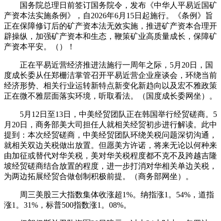
国务院总理日前签订国务院令，发布《中华人平易近国矿
产资本法实施条例》，自2026年6月15日起施行。《条例》旨
正在保障修订后的矿产资本法无效实施，推进矿产资本合理开
辟操纵，加强矿产资本和生态，鞭策矿业高质量成长，保障矿
产资本平安。（）！
正在平易近营经济推进法施行一周年之际，5月20日，国
度成长委从任郑栅洁掌管召开平易近营企业座谈会，环绕当前
经济形势、相关行业运转新特点新变化新趋向以及宏不雅政策
正在微不雅层面落实环境，听取看法。（国度成长委网坐）。
5月12日至13日，中美经贸团队正在韩国举行经贸磋商。5
月20日，商务部美大司担任人就相关经贸初步进行解读。此中
提到：本次经贸磋商，中美经贸团队环绕关税问题深切沟通，
就相关双边关税做出放置。但愿美方许诺，将来无论以何种来
由加征或替代对华关税，美对华关税程度都不克不及跨越吉隆
坡经贸磋商结合放置的程度，进一步打消对华相关单边关税，
为两边拓展经贸合做创制积极前提。（商务部网坐）。
周三美股三大指数集体收涨超1%。纳指涨1。54%，道指
涨1。31%，标普500指数涨1。08%。