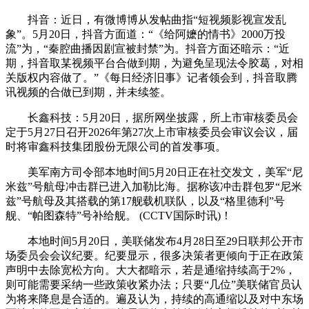
抖音：近日，有微博博从发帖曲指“短视频影视宣发乱
象”。5月20日，抖音方面道：“《给阿嬷的情书》2000万投
流”为，“秦腔曲播因剧宣被封禁”为。抖音方面还暗示：“近
期，抖音取某视频平台合做到期，为避免呈现法令胶葛，对相
关版权内容做了。”《每日经济旧事》记者领会到，抖音取腾
讯视频的合做已到期，并未续签。
长鑫科技：5月20日，据所网坐披露，所上市审核委员会
定于5月27日召开2026年第27次上市审核委员会审议会议，届
时将审鑫科技集团股份无限公司的首发事项。
美军南方司令部本地时间5月20日正在社交发文，美军“尼
米兹”号航母冲击群已进入加勒比海。据称该冲击群包罗“尼米
兹”号航母及其搭载的第17舰载机联队，以及“格里德利”号
舰、“帕图森特”号补给舰。 (CCTV国际时讯)！
本地时间5月20日，美联储发布4月28日至29日联邦公开市
场委员会会议纪要。纪要显示，很多决策者更倾向于正在政策
声明中去除宽松方向。大大都暗示，若是通缩持续高于2%，
则可能需要采纳一些政策收紧办法；只要“几位”美联储官员认
为将来降息是合适的。遍及认为，持续的高通缩以及对中东场