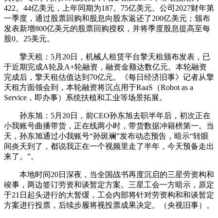
422。44亿美元，上年同期为187。75亿美元。公司2027财年第
一季度，通过股票回购和股息向股东返还了200亿美元；颁布
发表新增800亿美元的股票回购授权，并将季度股息提高至每
股0。25美元。
擎天租：5月20日，机械人租赁平台擎天租颁布发表，已
于近期完成A轮及A+轮融资，融资金额达数亿元。本轮融资
完成后，擎天租估值达到70亿元。《每日经济旧事》记者从擎
天租方面领会到，本轮融资将沉点用于RaaS（Robot as a
Service，即办事）系统扶植和工业等场景拓展。
孙东旭：5月20日，前CEO孙东旭去职半年后，初次正在
小我账号曲播带货，正在线两小时，带货数据冲籍榜第一。当
天，孙东旭通过小我账号“孙斑斓”发布动态预告，暗示“转眼
间炎天到了，都说我正在一个视频里走了半年，今天预备走出
来了。”。
本地时间20日深夜，当全国战书再度沉启的三星劳资构和
竣事，两边签订劳资和谈暂定方案。三星工会一方暗示，原定
于21日起头进行的大暂缓，工会内部将针对劳资构和和谈暂定
方案进行投票，后续步履将视投票成果决定。（央视旧事）。