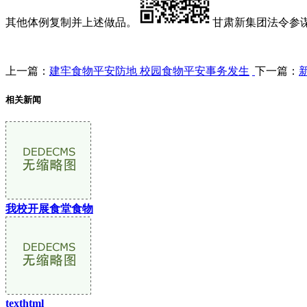
其他体例复制并上述做品。
甘肃新集团法令参
上一篇：
建牢食物平安防地 校园食物平安事务发生
下一篇：
相关新闻
我校开展食堂食物
texthtml