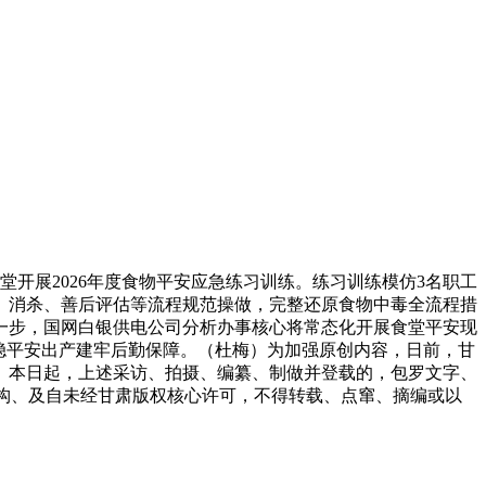
开展2026年度食物平安应急练习训练。练习训练模仿3名职工
、消杀、善后评估等流程规范操做，完整还原食物中毒全流程措
一步，国网白银供电公司分析办事核心将常态化开展食堂平安现
稳平安出产建牢后勤保障。（杜梅）为加强原创内容，日前，甘
。本日起，上述采访、拍摄、编纂、制做并登载的，包罗文字、
机构、及自未经甘肃版权核心许可，不得转载、点窜、摘编或以