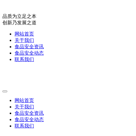
品质为立足之本
创新乃发展之道
网站首页
关于我们
食品安全资讯
食品安全动态
联系我们
网站首页
关于我们
食品安全资讯
食品安全动态
联系我们